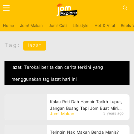
Home
Jom! Makan
Jom! Cuti
Lifestyle
Hot & Viral
Reels 
Tag:
lazat
lazat: Terokai berita dan cerita terkini yang
menggunakan tag lazat hari ini
Kalau Roti Dah Hampir Tarikh Luput,
Jangan Buang Tapi Jom Buat Mini
Jom! Makan
3 years ago
Piza Ini!
Teringin Nak Makan Benda Manis?