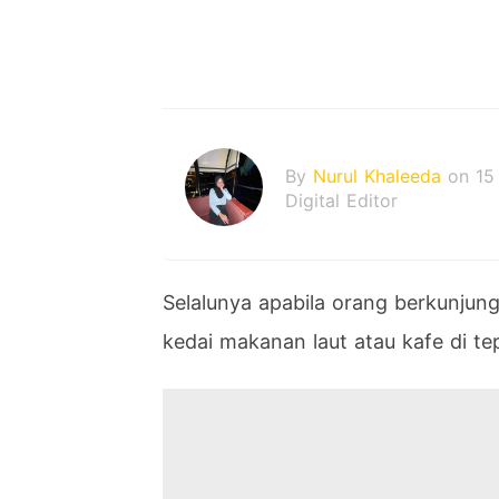
By
Nurul Khaleeda
on 15
Digital Editor
Selalunya apabila orang berkunjun
kedai makanan laut atau kafe di tep