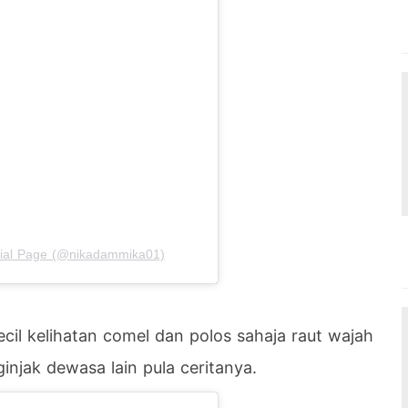
cial Page (@nikadammika01)
il kelihatan comel dan polos sahaja raut wajah
njak dewasa lain pula ceritanya.