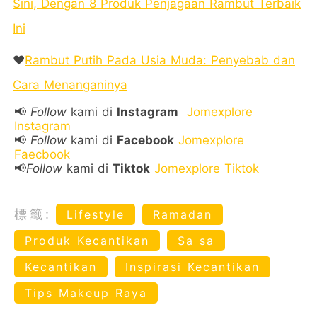
Sini, Dengan 8 Produk Penjagaan Rambut Terbaik
Ini
❤️
Rambut Putih Pada Usia Muda: Penyebab dan
Cara Menanganinya
📢
Follow
kami di
Instagram
Jomexplore
Instagram
📢
Follow
kami di
Facebook
Jomexplore
Faecbook
📢
Follow
kami di
Tiktok
Jomexplore Tiktok
標籤:
Lifestyle
Ramadan
Produk Kecantikan
Sa sa
Kecantikan
Inspirasi Kecantikan
Tips Makeup Raya