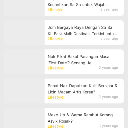
Kecantikan Sa Sa untuk Wajah
Lifestyle
a year ago
Berseri Sepanjang Syawal
Jom Bergaya Raya Dengan Sa Sa
KL East Mall: Destinasi Terkini untuk
Lifestyle
a year ago
Segala Keperluan Kecantikan Anda!
Nak Pikat Bakal Pasangan Masa
‘First Date’? Senang Je!
Lifestyle
2 years ago
Penat Nak Dapatkan Kulit Bersinar &
Licin Macam Artis Korea?
Lifestyle
3 years ago
Make-Up & Warna Rambut Korang
Asyik Rosak?
Lifestyle
3 years ago