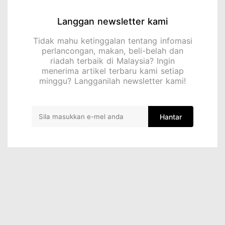
Langgan newsletter kami
Tidak mahu ketinggalan tentang infomasi
perlancongan, makan, beli-belah dan
riadah terbaik di Malaysia? Ingin
menerima artikel terbaru kami setiap
minggu? Langganilah newsletter kami!
Hantar