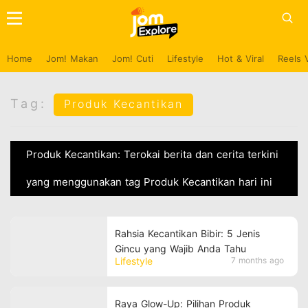
Home
Jom! Makan
Jom! Cuti
Lifestyle
Hot & Viral
Reels 
Tag:
Produk Kecantikan
Produk Kecantikan: Terokai berita dan cerita terkini
yang menggunakan tag Produk Kecantikan hari ini
Rahsia Kecantikan Bibir: 5 Jenis
Gincu yang Wajib Anda Tahu
Lifestyle
7 months ago
Raya Glow-Up: Pilihan Produk