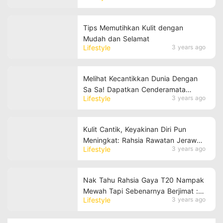
Tips Memutihkan Kulit dengan
Mudah dan Selamat
Lifestyle
3 years ago
Melihat Kecantikkan Dunia Dengan
Sa Sa! Dapatkan Cenderamata
Lifestyle
3 years ago
Kecantikan Sa Sa Dari Seluruh Dunia
Kulit Cantik, Keyakinan Diri Pun
Meningkat: Rahsia Rawatan Jerawat
Lifestyle
3 years ago
yang Berkesan untuk Kulit Bersih
dan Sihat!
Nak Tahu Rahsia Gaya T20 Nampak
Mewah Tapi Sebenarnya Berjimat :
Lifestyle
3 years ago
Dengan Pembelian Produk Sa Sa
Offer Sehingga 50%!