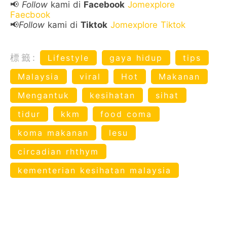
📢
Follow
kami di
Facebook
Jomexplore
Faecbook
📢
Follow
kami di
Tiktok
Jomexplore Tiktok
標籤:
Lifestyle
gaya hidup
tips
Malaysia
viral
Hot
Makanan
Mengantuk
kesihatan
sihat
tidur
kkm
food coma
koma makanan
lesu
circadian rhthym
kementerian kesihatan malaysia