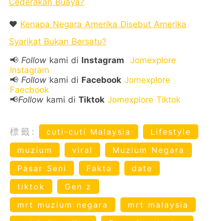
Cederakan Buaya?
❤️
Kenapa Negara Amerika Disebut Amerika
Syarikat Bukan Bersatu?
📢
Follow
kami di
Instagram
Jomexplore
Instagram
📢
Follow
kami di
Facebook
Jomexplore
Faecbook
📢
Follow
kami di
Tiktok
Jomexplore Tiktok
標籤:
cuti-cuti Malaysia
Lifestyle
muzium
viral
Muzium Negara
Pasar Seni
Fakta
date
tiktok
Gen z
mrt muzium negara
mrt malaysia