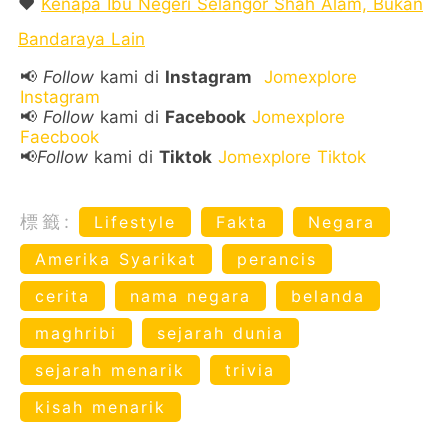
❤️
Kenapa Ibu Negeri Selangor Shah Alam, Bukan
Bandaraya Lain
📢
Follow
kami di
Instagram
Jomexplore
Instagram
📢
Follow
kami di
Facebook
Jomexplore
Faecbook
📢
Follow
kami di
Tiktok
Jomexplore Tiktok
標籤:
Lifestyle
Fakta
Negara
Amerika Syarikat
perancis
cerita
nama negara
belanda
maghribi
sejarah dunia
sejarah menarik
trivia
kisah menarik