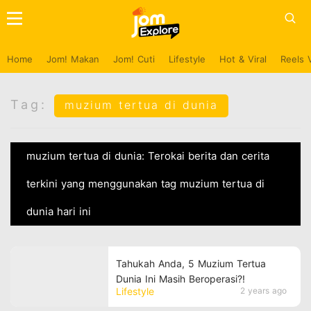
Home
Jom! Makan
Jom! Cuti
Lifestyle
Hot & Viral
Reels 
Tag:
muzium tertua di dunia
muzium tertua di dunia: Terokai berita dan cerita
terkini yang menggunakan tag muzium tertua di
dunia hari ini
Tahukah Anda, 5 Muzium Tertua
Dunia Ini Masih Beroperasi?!
Lifestyle
2 years ago