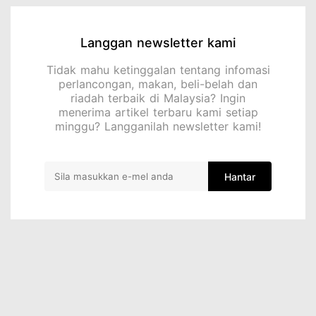
Langgan newsletter kami
Tidak mahu ketinggalan tentang infomasi
perlancongan, makan, beli-belah dan
riadah terbaik di Malaysia? Ingin
menerima artikel terbaru kami setiap
minggu? Langganilah newsletter kami!
Hantar