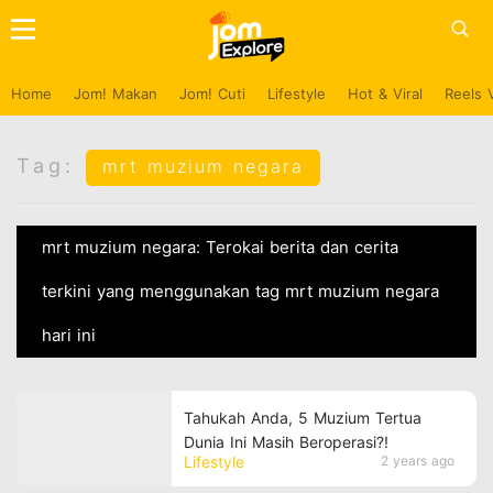
Home
Jom! Makan
Jom! Cuti
Lifestyle
Hot & Viral
Reels 
Tag:
mrt muzium negara
mrt muzium negara: Terokai berita dan cerita
terkini yang menggunakan tag mrt muzium negara
hari ini
Tahukah Anda, 5 Muzium Tertua
Dunia Ini Masih Beroperasi?!
Lifestyle
2 years ago