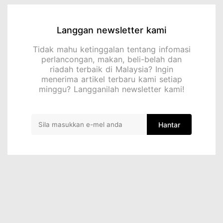
Langgan newsletter kami
Tidak mahu ketinggalan tentang infomasi
perlancongan, makan, beli-belah dan
riadah terbaik di Malaysia? Ingin
menerima artikel terbaru kami setiap
minggu? Langganilah newsletter kami!
Hantar