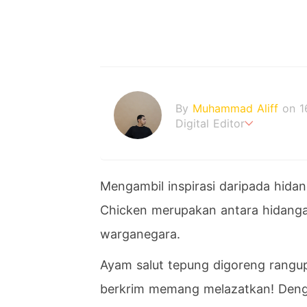
By
Muhammad Aliff
on 1
Digital Editor
A man plans. The heaven
Mengambil inspirasi daripada hida
Chicken merupakan antara hidanga
warganegara.
Ayam salut tepung digoreng rangu
berkrim memang melazatkan! Deng