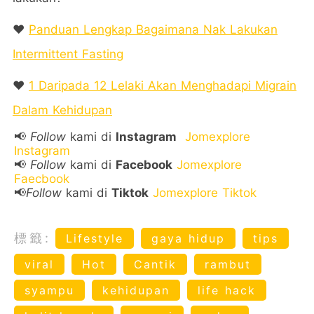
❤️
Panduan Lengkap Bagaimana Nak Lakukan
Intermittent Fasting
❤️
1 Daripada 12 Lelaki Akan Menghadapi Migrain
Dalam Kehidupan
📢
Follow
kami di
Instagram
Jomexplore
Instagram
📢
Follow
kami di
Facebook
Jomexplore
Faecbook
📢
Follow
kami di
Tiktok
Jomexplore Tiktok
標籤:
Lifestyle
gaya hidup
tips
viral
Hot
Cantik
rambut
syampu
kehidupan
life hack