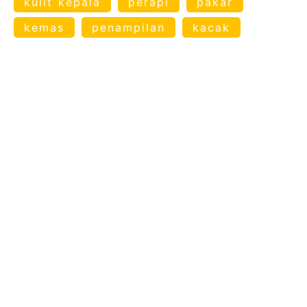
kulit kepala
perapi
pakar
kemas
penampilan
kacak