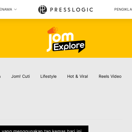
ENAMA
PENGIKL
n
Jom! Cuti
Lifestyle
Hot & Viral
Reels Video
ni yang menggunakan tag kemas hari ini