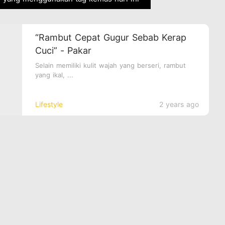
“Rambut Cepat Gugur Sebab Kerap
Cuci” - Pakar
Selain memiliki kulit wajah yang berseri, rambut
yang ikal, ...
Lifestyle
2 years ago