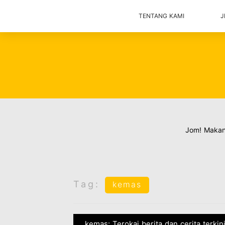
TENTANG KAMI
J
Jom! Maka
Tag:
kemas
kemas: Terokai berita dan cerita terki