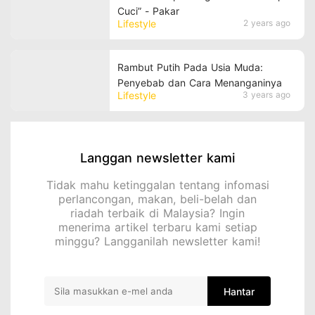
Cuci” - Pakar
Lifestyle
2 years ago
Rambut Putih Pada Usia Muda:
Penyebab dan Cara Menanganinya
Lifestyle
3 years ago
Langgan newsletter kami
Tidak mahu ketinggalan tentang infomasi
perlancongan, makan, beli-belah dan
riadah terbaik di Malaysia? Ingin
menerima artikel terbaru kami setiap
minggu? Langganilah newsletter kami!
Hantar