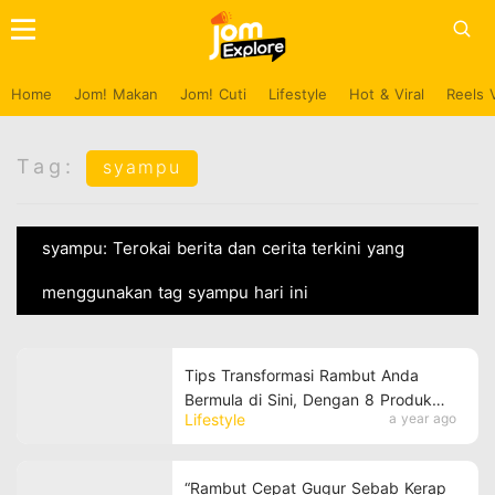
Home
Jom! Makan
Jom! Cuti
Lifestyle
Hot & Viral
Reels 
Tag:
syampu
syampu: Terokai berita dan cerita terkini yang
menggunakan tag syampu hari ini
Tips Transformasi Rambut Anda
Bermula di Sini, Dengan 8 Produk
Lifestyle
a year ago
Penjagaan Rambut Terbaik Ini
“Rambut Cepat Gugur Sebab Kerap