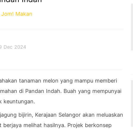
Jom! Makan
9 Dec 2024
 decides the outcome.
sahakan tanaman melon yang mampu memberi
umahan di Pandan Indah. Buah yang mempunyai
k keuntungan.
agung bijirin, Kerajaan Selangor akan meluaskan
berjaya melihat hasilnya. Projek berkonsep