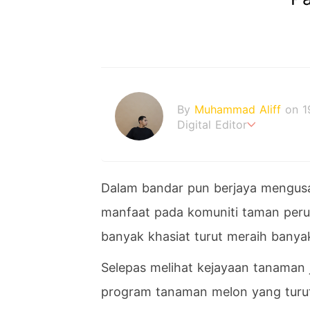
By
Muhammad Aliff
on 1
Digital Editor
A man plans. The heaven
Dalam bandar pun berjaya mengu
manfaat pada komuniti taman per
banyak khasiat turut meraih banya
Selepas melihat kejayaan tanaman j
program tanaman melon yang turut 