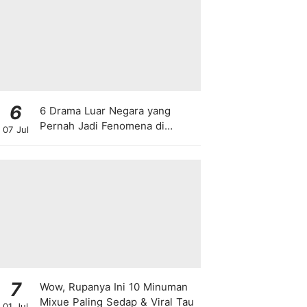
6
6 Drama Luar Negara yang
Pernah Jadi Fenomena di
07 Jul
Malaysia
7
Wow, Rupanya Ini 10 Minuman
Mixue Paling Sedap & Viral Tau
01 Jul