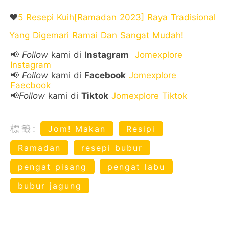
❤️
5 Resepi Kuih[Ramadan 2023] Raya Tradisional
Yang Digemari Ramai Dan Sangat Mudah!
📢
Follow
kami di
Instagram
Jomexplore
Instagram
📢
Follow
kami di
Facebook
Jomexplore
Faecbook
📢
Follow
kami di
Tiktok
Jomexplore Tiktok
標籤:
Jom! Makan
Resipi
Ramadan
resepi bubur
pengat pisang
pengat labu
bubur jagung