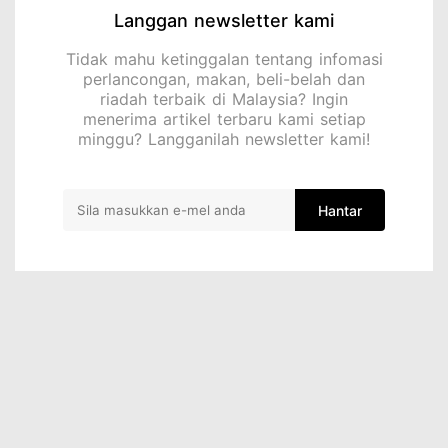
Langgan newsletter kami
Tidak mahu ketinggalan tentang infomasi
perlancongan, makan, beli-belah dan
riadah terbaik di Malaysia? Ingin
menerima artikel terbaru kami setiap
minggu? Langganilah newsletter kami!
Hantar