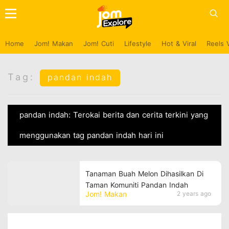
Home
Jom! Makan
Jom! Cuti
Lifestyle
Hot & Viral
Reels 
Tag:
pandan indah
pandan indah: Terokai berita dan cerita terkini yang
menggunakan tag pandan indah hari ini
Tanaman Buah Melon Dihasilkan Di
Taman Komuniti Pandan Indah
Jom! Makan
2 years ago