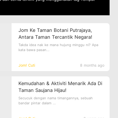
Jom Ke Taman Botani Putrajaya,
Antara Taman Tercantik Negara!
Takda idea nak ke mana hujung minggu ni? Apa
kata bawa pasan...
Jom! Cuti
8 months ago
Kemudahan & Aktiviti Menarik Ada Di
Taman Saujana Hijau!
Secucuk dengan nama timangannya, sebuah
bandar pintar dalam ...