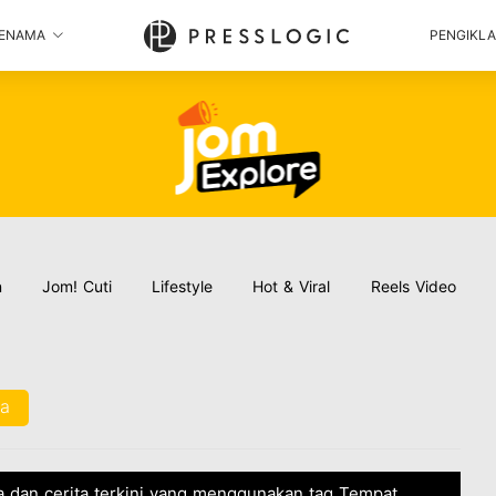
ENAMA
PENGIKL
n
Jom! Cuti
Lifestyle
Hot & Viral
Reels Video
ya
ta dan cerita terkini yang menggunakan tag Tempat