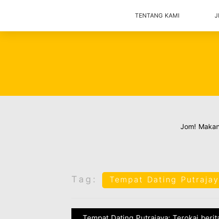
TENTANG KAMI
J
Jom! Maka
Tag:
Tempat Dating Putraja
Tempat Dating Putrajaya: Terokai beri