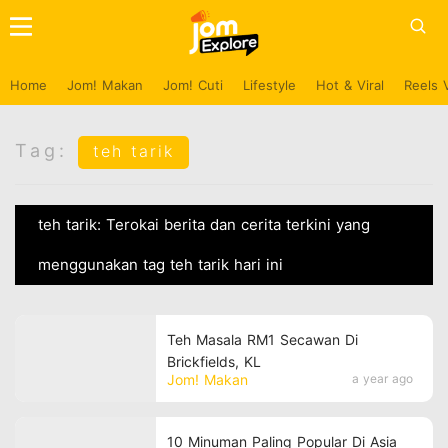
Home
Jom! Makan
Jom! Cuti
Lifestyle
Hot & Viral
Reels 
Tag:
teh tarik
teh tarik: Terokai berita dan cerita terkini yang
menggunakan tag teh tarik hari ini
Teh Masala RM1 Secawan Di
Brickfields, KL
Jom! Makan
a year ago
10 Minuman Paling Popular Di Asia