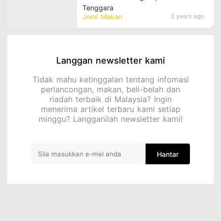
Tenggara
Jom! Makan
2 years ago
Langgan newsletter kami
Tidak mahu ketinggalan tentang infomasi
perlancongan, makan, beli-belah dan
riadah terbaik di Malaysia? Ingin
menerima artikel terbaru kami setiap
minggu? Langganilah newsletter kami!
Hantar