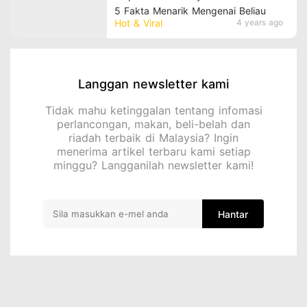
5 Fakta Menarik Mengenai Beliau
Hot & Viral
4 years ago
Langgan newsletter kami
Tidak mahu ketinggalan tentang infomasi
perlancongan, makan, beli-belah dan
riadah terbaik di Malaysia? Ingin
menerima artikel terbaru kami setiap
minggu? Langganilah newsletter kami!
Hantar