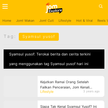
Home
Jom! Makan
Jom! Cuti
Lifestyle
Hot & Viral
Reels 
Tag:
Syamsul yusof
Syamsul yusof: Terokai berita dan cerita terkini
yang menggunakan tag Syamsul yusof hari ini
Kejutkan Ramai Orang Setelah
Failkan Penceraian, Jom Kenali
Lifestyle
3 years ago
Pemilik Nama Diana Danielle!
Siapa Tak Kenal Syamsul Yusof? Ini