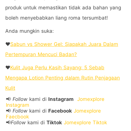
produk untuk memastikan tidak ada bahan yang
boleh menyebabkan liang roma tersumbat!
Anda mungkin suka:
❤️
Sabun vs Shower Gel: Siapakah Juara Dalam
Pertempuran Mencuci Badan?
❤️
Kulit Juga Perlu Kasih Sayang: 5 Sebab
Mengapa Lotion Penting dalam Rutin Penjagaan
Kulit
📢
Follow
kami di
Instagram
Jomexplore
Instagram
📢
Follow
kami di
Facebook
Jomexplore
Faecbook
📢
Follow
kami di
Tiktok
Jomexplore Tiktok