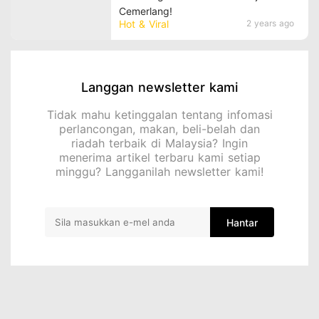
Cemerlang!
Hot & Viral
2 years ago
Langgan newsletter kami
Tidak mahu ketinggalan tentang infomasi
perlancongan, makan, beli-belah dan
riadah terbaik di Malaysia? Ingin
menerima artikel terbaru kami setiap
minggu? Langganilah newsletter kami!
Hantar