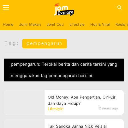
Home
Jom! Makan
Jom! Cuti
Lifestyle
Hot & Viral
Reels 
Tag:
pempengaruh
pempengaruh: Terokai berita dan cerita terkini yang
menggunakan tag pempengaruh hari ini
Old Money: Apa Pengertian, Ciri-Ciri
dan Gaya Hidup?
Lifestyle
2 years ago
Tak Sangka Janna Nick Pelajar