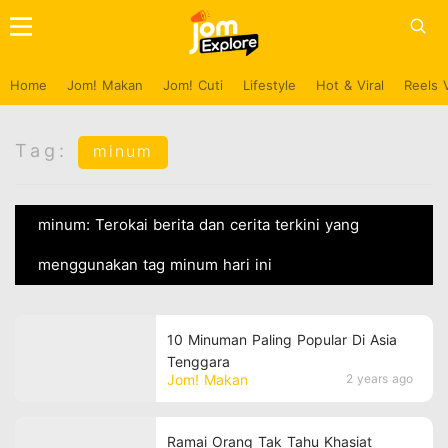
Home
Jom! Makan
Jom! Cuti
Lifestyle
Hot & Viral
Reels 
Tag:
minum
minum: Terokai berita dan cerita terkini yang
menggunakan tag minum hari ini
10 Minuman Paling Popular Di Asia
Tenggara
Jom! Makan
2 years ago
Ramai Orang Tak Tahu Khasiat