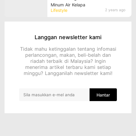
Minum Air Kelapa
Lifestyle
2 years ago
Langgan newsletter kami
Tidak mahu ketinggalan tentang infomasi
perlancongan, makan, beli-belah dan
riadah terbaik di Malaysia? Ingin
menerima artikel terbaru kami setiap
minggu? Langganilah newsletter kami!
Hantar