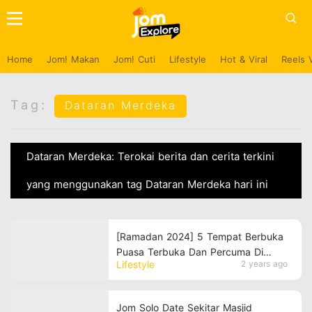
Home
Jom! Makan
Jom! Cuti
Lifestyle
Hot & Viral
Reels 
Tag:
Dataran Merdeka
Dataran Merdeka: Terokai berita dan cerita terkini
yang menggunakan tag Dataran Merdeka hari ini
[Ramadan 2024] 5 Tempat Berbuka
Puasa Terbuka Dan Percuma Di
Lifestyle
2 years ago
Malaysia
Jom Solo Date Sekitar Masjid