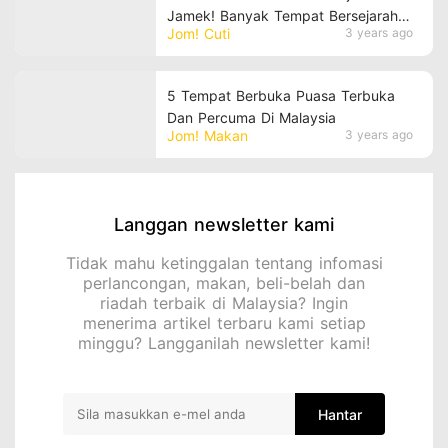
Jamek! Banyak Tempat Bersejarah
Jom! Cuti
3 years ago
Yang Menarik Tau
5 Tempat Berbuka Puasa Terbuka
Dan Percuma Di Malaysia
Jom! Makan
3 years ago
Langgan newsletter kami
Tidak mahu ketinggalan tentang infomasi
perlancongan, makan, beli-belah dan
riadah terbaik di Malaysia? Ingin
menerima artikel terbaru kami setiap
minggu? Langganilah newsletter kami!
Hantar