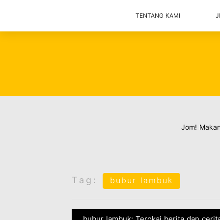
TENTANG KAMI
J
Jom! Maka
Tag:
bubur lambuk
bubur lambuk: Terokai berita dan cerit