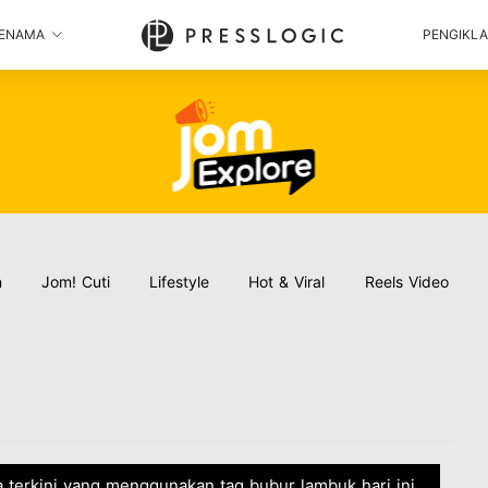
ENAMA
PENGIKL
n
Jom! Cuti
Lifestyle
Hot & Viral
Reels Video
a terkini yang menggunakan tag bubur lambuk hari ini