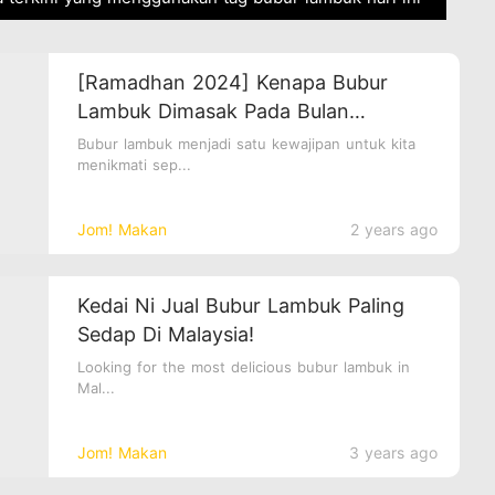
[Ramadhan 2024] Kenapa Bubur
Lambuk Dimasak Pada Bulan
Ramadhan?
Bubur lambuk menjadi satu kewajipan untuk kita
menikmati sep...
Jom! Makan
2 years ago
Kedai Ni Jual Bubur Lambuk Paling
Sedap Di Malaysia!
Looking for the most delicious bubur lambuk in
Mal...
Jom! Makan
3 years ago