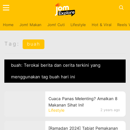
Home
Jom! Makan
Jom! Cuti
Lifestyle
Hot & Viral
Reels 
Tag:
buah
buah: Terokai berita dan cerita terkini yang
menggunakan tag buah hari ini
Cuaca Panas Melenting? Amalkan 8
Makanan Sihat Ini!
Lifestyle
2 years ago
[Ramadan 2024] Tabiat Pemakanan