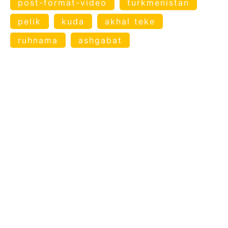
post-format-video
turkmenistan
pelik
kuda
akhal teke
ruhnama
ashgabat