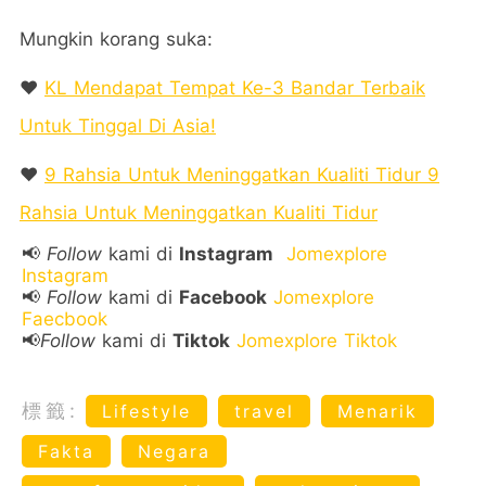
Mungkin korang suka:
❤️
KL Mendapat Tempat Ke-3 Bandar Terbaik
Untuk Tinggal Di Asia!
❤️
9 Rahsia Untuk Meninggatkan Kualiti Tidur 9
Rahsia Untuk Meninggatkan Kualiti Tidur
📢
Follow
kami di
Instagram
Jomexplore
Instagram
📢
Follow
kami di
Facebook
Jomexplore
Faecbook
📢
Follow
kami di
Tiktok
Jomexplore Tiktok
標籤:
Lifestyle
travel
Menarik
Fakta
Negara