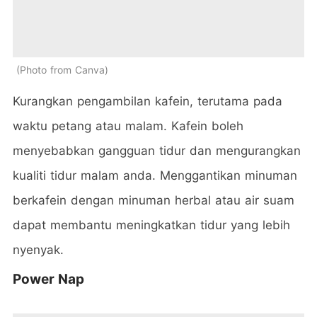
Photo from Canva
Kurangkan pengambilan kafein, terutama pada
waktu petang atau malam. Kafein boleh
menyebabkan gangguan tidur dan mengurangkan
kualiti tidur malam anda. Menggantikan minuman
berkafein dengan minuman herbal atau air suam
dapat membantu meningkatkan tidur yang lebih
nyenyak.
Power Nap