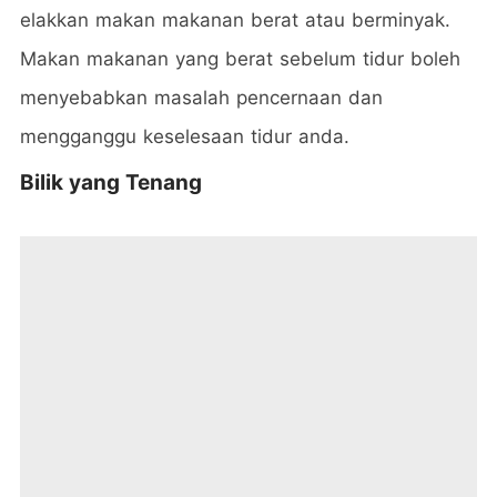
elakkan makan makanan berat atau berminyak.
Makan makanan yang berat sebelum tidur boleh
menyebabkan masalah pencernaan dan
mengganggu keselesaan tidur anda.
Bilik yang Tenang