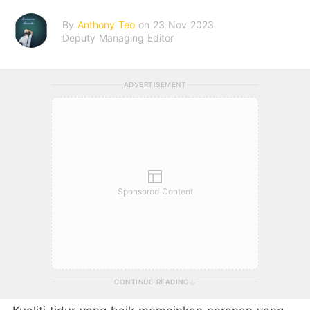
By
Anthony Teo
on 23 Nov 2023
Deputy Managing Editor
ADVERTISEMENT
Sponsored Content
CONTINUE READING