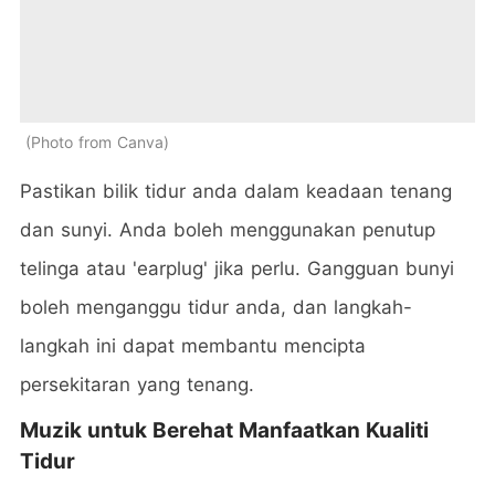
Photo from Canva
Pastikan bilik tidur anda dalam keadaan tenang
dan sunyi. Anda boleh menggunakan penutup
telinga atau 'earplug' jika perlu. Gangguan bunyi
boleh menganggu tidur anda, dan langkah-
langkah ini dapat membantu mencipta
persekitaran yang tenang.
Muzik untuk Berehat Manfaatkan Kualiti
Tidur