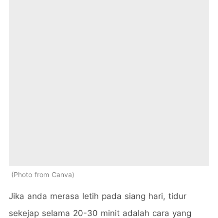
Photo from Canva
Jika anda merasa letih pada siang hari, tidur
sekejap selama 20-30 minit adalah cara yang