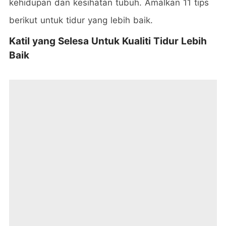
kehidupan dan kesihatan tubuh. Amalkan 11 tips
berikut untuk tidur yang lebih baik.
Katil yang Selesa Untuk Kualiti Tidur Lebih
Baik