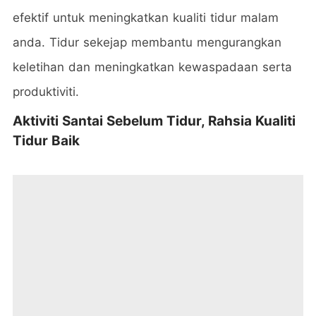
efektif untuk meningkatkan kualiti tidur malam
anda. Tidur sekejap membantu mengurangkan
keletihan dan meningkatkan kewaspadaan serta
produktiviti.
Aktiviti Santai Sebelum Tidur, Rahsia Kualiti
Tidur Baik