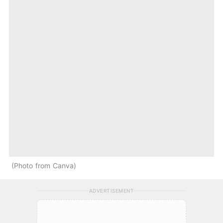
Photo from Canva
ADVERTISEMENT