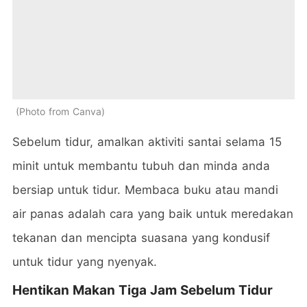
Photo from Canva
Sebelum tidur, amalkan aktiviti santai selama 15
minit untuk membantu tubuh dan minda anda
bersiap untuk tidur. Membaca buku atau mandi
air panas adalah cara yang baik untuk meredakan
tekanan dan mencipta suasana yang kondusif
untuk tidur yang nyenyak.
Hentikan Makan Tiga Jam Sebelum Tidur