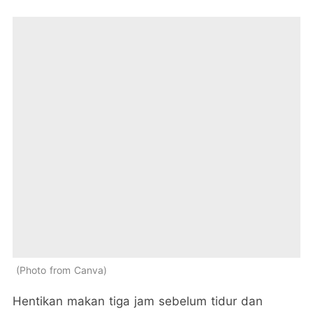
Photo from Canva
Hentikan makan tiga jam sebelum tidur dan