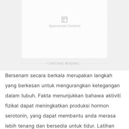
Sponsored Content
CONTINUE READING
Bersenam secara berkala merupakan langkah
yang berkesan untuk mengurangkan ketegangan
dalam tubuh. Fakta menunjukkan bahawa aktiviti
fizikal dapat meningkatkan produksi hormon
serotonin, yang dapat membantu anda merasa
lebih tenang dan bersedia untuk tidur. Latihan