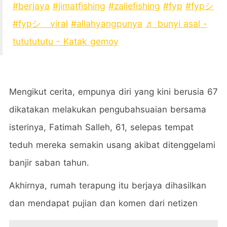
#berjaya
#jimatfishing
#zaliefishing
#fyp
#fypシ
#fypシ゚viral
#allahyangpunya
♬ bunyi asal -
tututututu - Katak gemoy
Mengikut cerita, empunya diri yang kini berusia 67
dikatakan melakukan pengubahsuaian bersama
isterinya, Fatimah Salleh, 61, selepas tempat
teduh mereka semakin usang akibat ditenggelami
banjir saban tahun.
Akhirnya, rumah terapung itu berjaya dihasilkan
dan mendapat pujian dan komen dari netizen