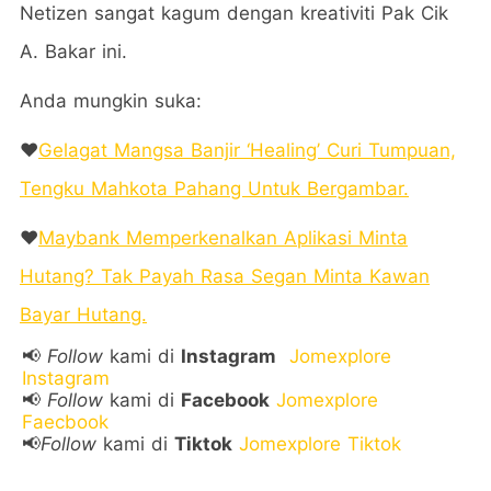
Netizen sangat kagum dengan kreativiti Pak Cik
A. Bakar ini.
Anda mungkin suka:
❤️
Gelagat Mangsa Banjir ‘Healing’ Curi Tumpuan,
Tengku Mahkota Pahang Untuk Bergambar.
❤️
Maybank Memperkenalkan Aplikasi Minta
Hutang? Tak Payah Rasa Segan Minta Kawan
Bayar Hutang.
📢
Follow
kami di
Instagram
Jomexplore
Instagram
📢
Follow
kami di
Facebook
Jomexplore
Faecbook
📢
Follow
kami di
Tiktok
Jomexplore Tiktok