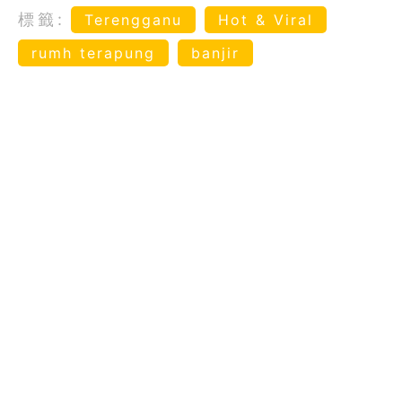
標籤:
Terengganu
Hot & Viral
rumh terapung
banjir