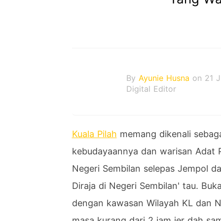
By
Ayunie Husna
on 21 J
Digital Editor
Kuala Pilah
memang dikenali sebaga
kebudayaannya dan warisan Adat Pe
Negeri Sembilan selepas Jempol dan
Diraja di Negeri Sembilan' tau. Buka
dengan kawasan Wilayah KL dan Neg
masa kurang dari 2 jam jer dah sam