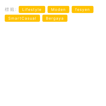
標籤:
Lifestyle
Moden
fesyen
SmartCasual
Bergaya