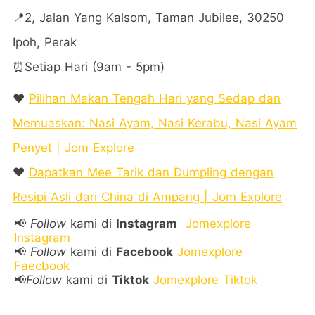
📍2, Jalan Yang Kalsom, Taman Jubilee, 30250
Ipoh, Perak
⏰Setiap Hari (9am - 5pm)
❤️
Pilihan Makan Tengah Hari yang Sedap dan
Memuaskan: Nasi Ayam, Nasi Kerabu, Nasi Ayam
Penyet | Jom Explore
❤️
Dapatkan Mee Tarik dan Dumpling dengan
Resipi Asli dari China di Ampang | Jom Explore
📢
Follow
kami di
Instagram
Jomexplore
Instagram
📢
Follow
kami di
Facebook
Jomexplore
Faecbook
📢
Follow
kami di
Tiktok
Jomexplore Tiktok