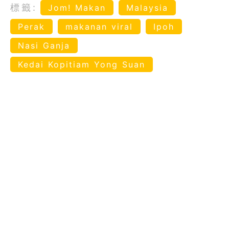
標籤:
Jom! Makan
Malaysia
Perak
makanan viral
Ipoh
Nasi Ganja
Kedai Kopitiam Yong Suan