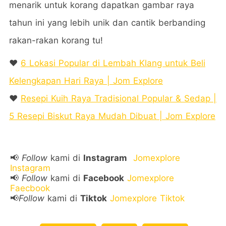
menarik untuk korang dapatkan gambar raya
tahun ini yang lebih unik dan cantik berbanding
rakan-rakan korang tu!
❤️
6 Lokasi Popular di Lembah Klang untuk Beli
Kelengkapan Hari Raya | Jom Explore
❤️
Resepi Kuih Raya Tradisional Popular & Sedap |
5 Resepi Biskut Raya Mudah Dibuat | Jom Explore
📢
Follow
kami di
Instagram
Jomexplore
Instagram
📢
Follow
kami di
Facebook
Jomexplore
Faecbook
📢
Follow
kami di
Tiktok
Jomexplore Tiktok