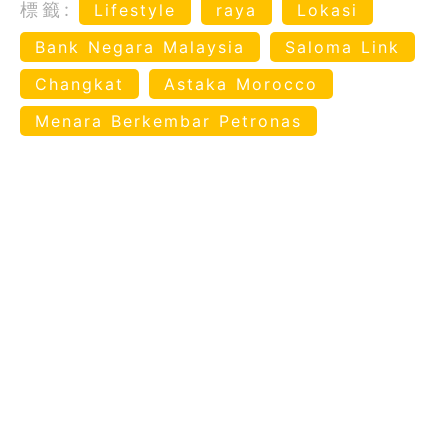
標籤:
Lifestyle
raya
Lokasi
Bank Negara Malaysia
Saloma Link
Changkat
Astaka Morocco
Menara Berkembar Petronas