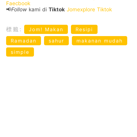
Faecbook
📢
Follow
kami di
Tiktok
Jomexplore Tiktok
標籤:
Jom! Makan
Resipi
Ramadan
sahur
makanan mudah
simple