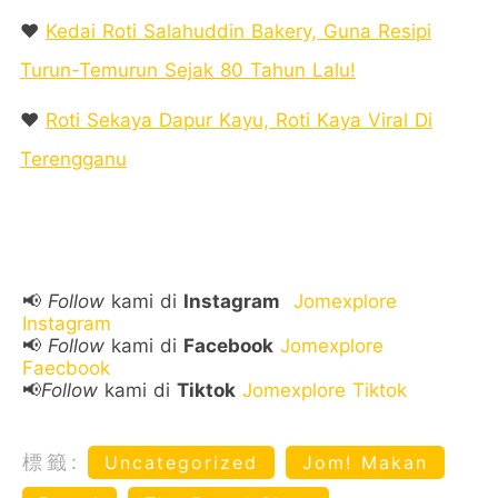
❤️
Kedai Roti Salahuddin Bakery, Guna Resipi
Turun-Temurun Sejak 80 Tahun Lalu!
❤️
Roti Sekaya Dapur Kayu, Roti Kaya Viral Di
Terengganu
📢
Follow
kami di
Instagram
Jomexplore
Instagram
📢
Follow
kami di
Facebook
Jomexplore
Faecbook
📢
Follow
kami di
Tiktok
Jomexplore Tiktok
標籤:
Uncategorized
Jom! Makan