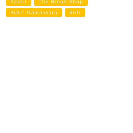
Pastri
The Bread Shop
Bukit Damansara
Roti