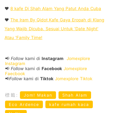
❤️
8 kafe Di Shah Alam Yang Patut Anda Cuba
❤️
The Iram By Qidot,Kafe Gaya Eropah di Klang
Yang Wajib Dicuba. Sesuai Untuk 'Date Night'
Atau 'Family Time!
📢
Follow
kami di
Instagram
Jomexplore
Instagram
📢
Follow
kami di
Facebook
Jomexplore
Faecbook
📢
Follow
kami di
Tiktok
Jomexplore Tiktok
標籤:
Jom! Makan
Shah Alam
Eco Ardence
kafe rumah kaca