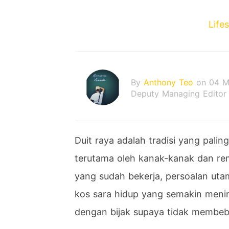
Life
By
Anthony Teo
on 04 M
Deputy Managing Editor
Duit raya adalah tradisi yang paling 
terutama oleh kanak-kanak dan rem
yang sudah bekerja, persoalan uta
kos sara hidup yang semakin menin
dengan bijak supaya tidak membeb