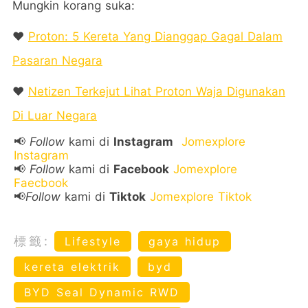
Mungkin korang suka:
❤️
Proton: 5 Kereta Yang Dianggap Gagal Dalam
Pasaran Negara
❤️
Netizen Terkejut Lihat Proton Waja Digunakan
Di Luar Negara
📢
Follow
kami di
Instagram
Jomexplore
Instagram
📢
Follow
kami di
Facebook
Jomexplore
Faecbook
📢
Follow
kami di
Tiktok
Jomexplore Tiktok
標籤:
Lifestyle
gaya hidup
kereta elektrik
byd
BYD Seal Dynamic RWD