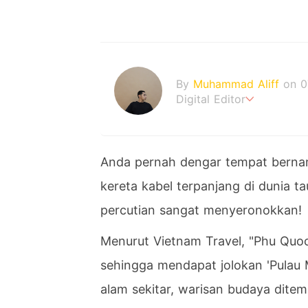
By
Muhammad Aliff
on 0
Digital Editor
A man plans. The heaven
Anda pernah dengar tempat berna
kereta kabel terpanjang di dunia ta
percutian sangat menyeronokkan!
Menurut Vietnam Travel, "Phu Quoc
sehingga mendapat jolokan 'Pulau 
alam sekitar, warisan budaya dite