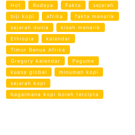
Hot
Budaya
Fakta
sejarah
biji kopi
afrika
fakta menarik
sejarah dunia
kisah menarik
Ethiopia
kalendar
Timur Benua Afrika
Gregory kalendar
Pagume
kuasa global
minuman kopi
sejarah kopi
bagaimana kopi boleh tercipta