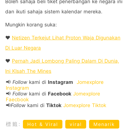
Boleh sahaja beli tiket penerbangan ke negara ini
dan ikuti sahaja sistem kalendar mereka.
Mungkin korang suka:
❤️
Netizen Terkejut Lihat Proton Waja Digunakan
Di Luar Negara
❤️
Pernah Jadi Lombong Paling Dalam Di Dunia,
Ini KIsah The Mines
📢
Follow
kami di
Instagram
Jomexplore
Instagram
📢
Follow
kami di
Facebook
Jomexplore
Faecbook
📢
Follow
kami di
Tiktok
Jomexplore Tiktok
標籤:
Hot & Viral
viral
Menarik