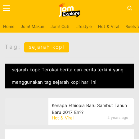
Home
Jom! Makan
Jom! Cuti
Lifestyle
Hot & Viral
Reels 
Tag:
sejarah kopi
sejarah kopi: Terokai berita dan cerita terkini yang
menggunakan tag sejarah kopi hari ini
Kenapa Ethiopia Baru Sambut Tahun
Baru 2017 Eh??
Hot & Viral
2 years ago