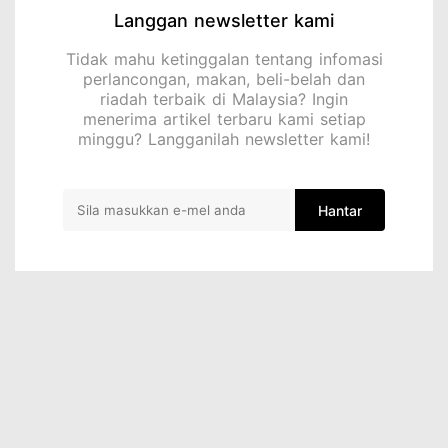
Langgan newsletter kami
Tidak mahu ketinggalan tentang infomasi
perlancongan, makan, beli-belah dan
riadah terbaik di Malaysia? Ingin
menerima artikel terbaru kami setiap
minggu? Langganilah newsletter kami!
Hantar