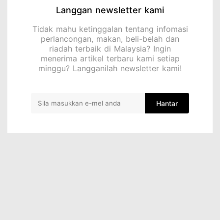
Langgan newsletter kami
Tidak mahu ketinggalan tentang infomasi
perlancongan, makan, beli-belah dan
riadah terbaik di Malaysia? Ingin
menerima artikel terbaru kami setiap
minggu? Langganilah newsletter kami!
Hantar