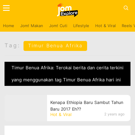
Home
Jom! Makan
Jom! Cuti
Lifestyle
Hot & Viral
Reels 
Tag:
Timur Benua Afrika
Timur Benua Afrika: Terokai berita dan cerita terkini
yang menggunakan tag Timur Benua Afrika hari ini
Kenapa Ethiopia Baru Sambut Tahun
Baru 2017 Eh??
Hot & Viral
2 years ago