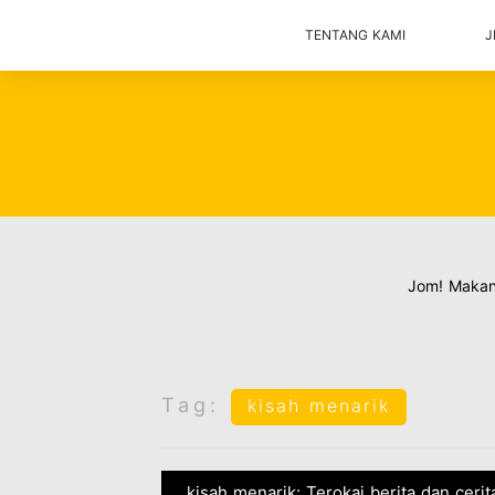
TENTANG KAMI
J
Jom! Maka
Tag:
kisah menarik
kisah menarik: Terokai berita dan ceri