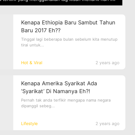
Kenapa Ethiopia Baru Sambut Tahun
Baru 2017 Eh??
Tinggal lagi beberapa bulan sebelum kita menutup
tirai untuk...
Hot & Viral
2 years ago
Kenapa Amerika Syarikat Ada
‘Syarikat’ Di Namanya Eh?!
Pernah tak anda terfikir mengapa nama negara
dipanggil sebeg...
Lifestyle
2 years ago