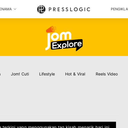
ENAMA
PENGIKL
n
Jom! Cuti
Lifestyle
Hot & Viral
Reels Video
ta terkini yang menggunakan tag kisah menarik hari ini