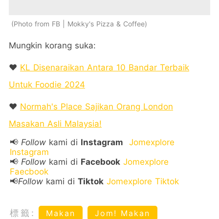
Photo from FB | Mokky's Pizza & Coffee
Mungkin korang suka:
❤️
KL Disenaraikan Antara 10 Bandar Terbaik
Untuk Foodie 2024
❤️
Normah's Place Sajikan Orang London
Masakan Asli Malaysia!
📢
Follow
kami di
Instagram
Jomexplore
Instagram
📢
Follow
kami di
Facebook
Jomexplore
Faecbook
📢
Follow
kami di
Tiktok
Jomexplore Tiktok
標籤:
Makan
Jom! Makan