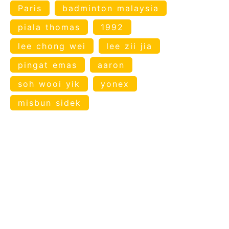
Paris
badminton malaysia
piala thomas
1992
lee chong wei
lee zii jia
pingat emas
aaron
soh wooi yik
yonex
misbun sidek