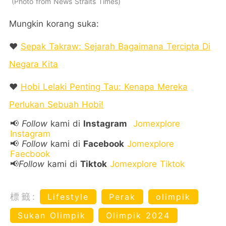
Photo from News Straits Times
Mungkin korang suka:
❤️
Sepak Takraw: Sejarah Bagaimana Tercipta Di
Negara Kita
❤️
Hobi Lelaki Penting Tau: Kenapa Mereka
Perlukan Sebuah Hobi!
📢
Follow
kami di
Instagram
Jomexplore
Instagram
📢
Follow
kami di
Facebook
Jomexplore
Faecbook
📢
Follow
kami di
Tiktok
Jomexplore Tiktok
標籤:
Lifestyle
Perak
olimpik
Sukan Olimpik
Olimpik 2024