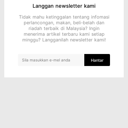
Langgan newsletter kami
Tidak mahu ketinggalan tentang infomasi
perlancongan, makan, beli-belah dan
riadah terbaik di Malaysia? Ingin
menerima artikel terbaru kami setiap
minggu? Langganilah newsletter kami!
Hantar