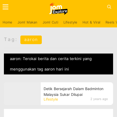
Home
Jom! Makan
Jom! Cuti
Lifestyle
Hot & Viral
Reels 
Tag:
aaron
aaron: Terokai berita dan cerita terkini yang
menggunakan tag aaron hari ini
Detik Bersejarah Dalam Badminton
Malaysia Sukar Dilupai
Lifestyle
2 years ago