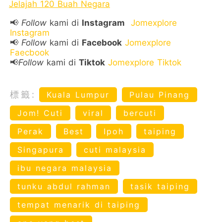
Jelajah 120 Buah Negara
📢
Follow
kami di
Instagram
Jomexplore
Instagram
📢
Follow
kami di
Facebook
Jomexplore
Faecbook
📢
Follow
kami di
Tiktok
Jomexplore Tiktok
標籤:
Kuala Lumpur
Pulau Pinang
Jom! Cuti
viral
bercuti
Perak
Best
Ipoh
taiping
Singapura
cuti malaysia
ibu negara malaysia
tunku abdul rahman
tasik taiping
tempat menarik di taiping