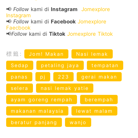
📢
Follow
kami di
Instagram
Jomexplore
Instagram
📢
Follow
kami di
Facebook
Jomexplore
Faecbook
📢
Follow
kami di
Tiktok
Jomexplore Tiktok
標籤:
Jom! Makan
Nasi lemak
Sedap
petaling jaya
tempatan
panas
pj
223
gerai makan
selera
nasi lemak yatie
ayam goreng rempah
berempah
makanan malaysia
lewat malam
beratur panjang
wanjo