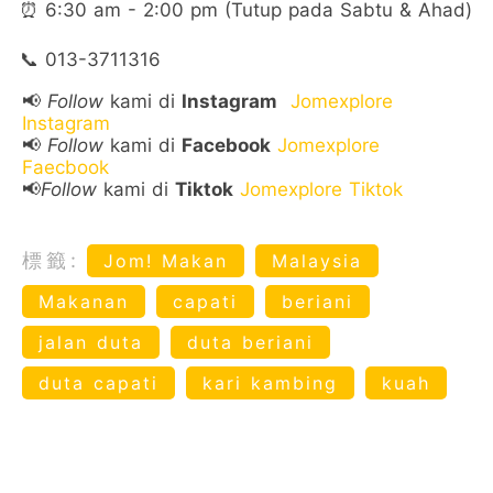
⏰ 6:30 am - 2:00 pm (Tutup pada Sabtu & Ahad)
📞 013-3711316
📢
Follow
kami di
Instagram
Jomexplore
Instagram
📢
Follow
kami di
Facebook
Jomexplore
Faecbook
📢
Follow
kami di
Tiktok
Jomexplore Tiktok
標籤:
Jom! Makan
Malaysia
Makanan
capati
beriani
jalan duta
duta beriani
duta capati
kari kambing
kuah