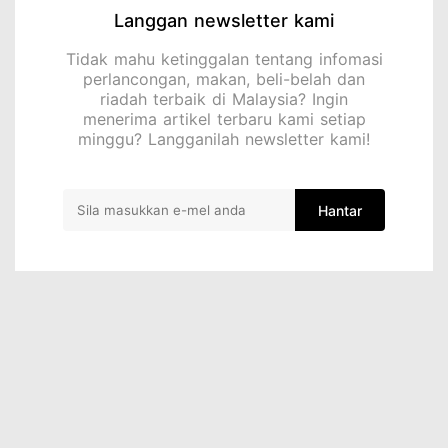
Langgan newsletter kami
Tidak mahu ketinggalan tentang infomasi
perlancongan, makan, beli-belah dan
riadah terbaik di Malaysia? Ingin
menerima artikel terbaru kami setiap
minggu? Langganilah newsletter kami!
Hantar