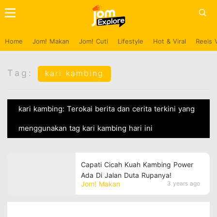
Home
Jom! Makan
Jom! Cuti
Lifestyle
Hot & Viral
Reels 
Tag:
kari kambing
kari kambing: Terokai berita dan cerita terkini yang
menggunakan tag kari kambing hari ini
Capati Cicah Kuah Kambing Power
Ada Di Jalan Duta Rupanya!
Jom! Makan
3 years ago